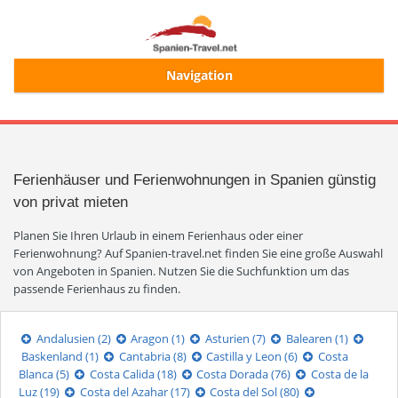
Navigation
Start
Alle Ferienhäuser
Ferienhäuser und Ferienwohnungen in Spanien günstig
von privat mieten
Ferienhaussuche
Planen Sie Ihren Urlaub in einem Ferienhaus oder einer
Ferienwohnung? Auf Spanien-travel.net finden Sie eine große Auswahl
von Angeboten in Spanien. Nutzen Sie die Suchfunktion um das
Merkliste
passende Ferienhaus zu finden.
Login/Registrierung
Andalusien (2)
Aragon (1)
Asturien (7)
Balearen (1)
Baskenland (1)
Cantabria (8)
Castilla y Leon (6)
Costa
Blanca (5)
Costa Calida (18)
Costa Dorada (76)
Costa de la
Luz (19)
Costa del Azahar (17)
Costa del Sol (80)