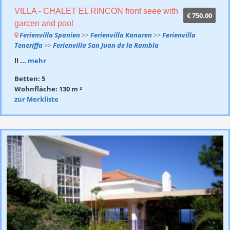
VILLA - CHALET EL RINCON front seee with
€ 750.00
garcen and pool
Ferienvilla Spanien
>>
Ferienvilla Kanaren
>>
Ferienvilla
Teneriffa
>>
Ferienvilla San Juan de la Rambla
ll ...
mehr
Betten: 5
Wohnfläche: 130 m ²
zur Merkliste