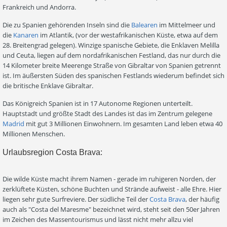
Frankreich und Andorra.
Die zu Spanien gehörenden Inseln sind die
Balearen
im Mittelmeer und
die
Kanaren
im Atlantik, (vor der westafrikanischen Küste, etwa auf dem
28. Breitengrad gelegen). Winzige spanische Gebiete, die Enklaven Melilla
und Ceuta, liegen auf dem nordafrikanischen Festland, das nur durch die
14 Kilometer breite Meerenge Straße von Gibraltar von Spanien getrennt
ist. Im äußersten Süden des spanischen Festlands wiederum befindet sich
die britische Enklave Gibraltar.
Das Königreich Spanien ist in 17 Autonome Regionen unterteilt.
Hauptstadt und größte Stadt des Landes ist das im Zentrum gelegene
Madrid
mit gut 3 Millionen Einwohnern. Im gesamten Land leben etwa 40
Millionen Menschen.
Urlaubsregion Costa Brava:
Die wilde Küste macht ihrem Namen - gerade im ruhigeren Norden, der
zerklüftete Küsten, schöne Buchten und Strände aufweist - alle Ehre. Hier
liegen sehr gute Surfreviere. Der südliche Teil der
Costa Brava
, der häufig
auch als "Costa del Maresme" bezeichnet wird, steht seit den 50er Jahren
im Zeichen des Massentourismus und lässt nicht mehr allzu viel