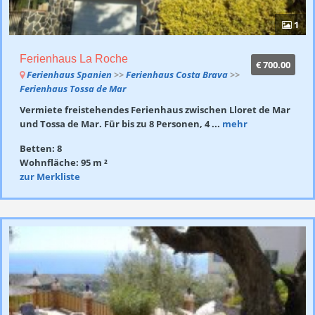
1
Ferienhaus La Roche
€ 700.00
Ferienhaus Spanien
>>
Ferienhaus Costa Brava
>>
Ferienhaus Tossa de Mar
Vermiete freistehendes Ferienhaus zwischen Lloret de Mar
und Tossa de Mar. Für bis zu 8 Personen, 4 ...
mehr
Betten: 8
Wohnfläche: 95 m ²
zur Merkliste