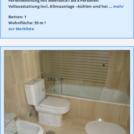
Ferienwohnung mit Meerblick!! bis 4 Personen
Vollausstattung incl..Klimaanlage --kühlen und hei ...
mehr
Betten: 1
Wohnfläche: 55 m ²
zur Merkliste