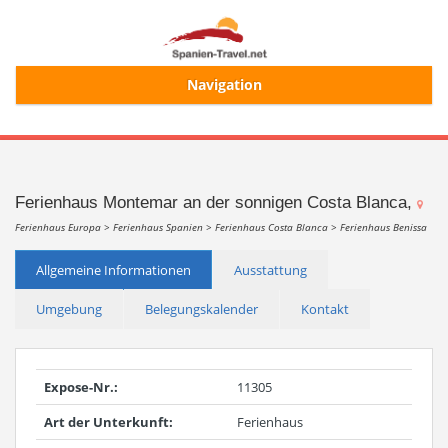
Navigation
Start
Alle Ferienhäuser
Ferienhaus Montemar an der sonnigen Costa Blanca,
Ferienhaus Europa >
Ferienhaus Spanien >
Ferienhaus Costa Blanca >
Ferienhaus Benissa
Ferienhaussuche
Allgemeine Informationen
Ausstattung
Umgebung
Belegungskalender
Kontakt
Merkliste
Login/Registrierung
Expose-Nr.:
11305
Art der Unterkunft:
Ferienhaus