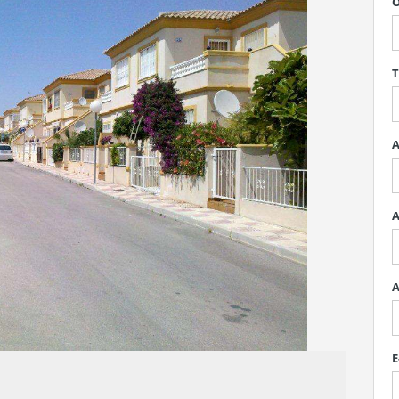
O
T
A
A
A
E