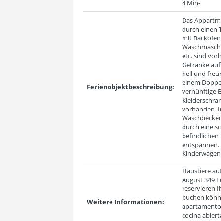
4 Min-
Das Appartme
durch einen T
mit Backofen
Waschmaschin
etc. sind vor
Getränke auf
hell und fre
einem Doppel
Ferienobjektbeschreibung:
vernünftige B
Kleiderschran
vorhanden. I
Waschbecken,
durch eine s
befindlichen 
entspannen. 
Kinderwagen o
Haustiere auf
August 349 Eu
reservieren I
buchen könne
Weitere Informationen:
apartamento 
cocina abiert