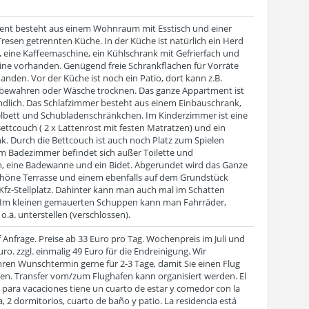
nt besteht aus einem Wohnraum mit Esstisch und einer
resen getrennten Küche. In der Küche ist natürlich ein Herd
, eine Kaffeemaschine, ein Kühlschrank mit Gefrierfach und
e vorhanden. Genügend freie Schrankflächen für Vorräte
handen. Vor der Küche ist noch ein Patio, dort kann z.B.
bewahren oder Wäsche trocknen. Das ganze Appartment ist
undlich. Das Schlafzimmer besteht aus einem Einbauschrank,
bett und Schubladenschränkchen. Im Kinderzimmer ist eine
ettcouch ( 2 x Lattenrost mit festen Matratzen) und ein
k. Durch die Bettcouch ist auch noch Platz zum Spielen
m Badezimmer befindet sich außer Toilette und
 eine Badewanne und ein Bidet. Abgerundet wird das Ganze
chöne Terrasse und einem ebenfalls auf dem Grundstück
Kfz-Stellplatz. Dahinter kann man auch mal im Schatten
Im kleinen gemauerten Schuppen kann man Fahrräder,
.ä. unterstellen (verschlossen).
 Anfrage. Preise ab 33 Euro pro Tag. Wochenpreis im Juli und
ro. zzgl. einmalig 49 Euro für die Endreinigung. Wir
hren Wunschtermin gerne für 2-3 Tage, damit Sie einen Flug
n. Transfer vom/zum Flughafen kann organisiert werden. El
para vacaciones tiene un cuarto de estar y comedor con la
a, 2 dormitorios, cuarto de baño y patio. La residencia está