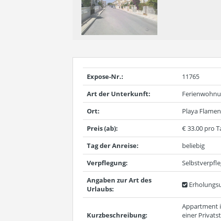
Expose-Nr.:
11765
Art der Unterkunft:
Ferienwohn
Ort:
Playa Flamen
Preis (ab):
€ 33.00 pro T
Tag der Anreise:
beliebig
Verpflegung:
Selbstverpfl
Angaben zur Art des
Erholungsu
Urlaubs:
Appartment in
Kurzbeschreibung:
einer Privat