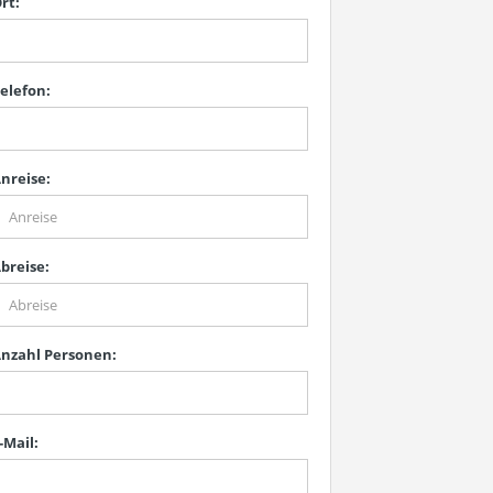
rt:
elefon:
nreise:
breise:
nzahl Personen:
-Mail: