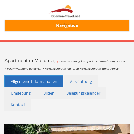
Navigation
Start
Alle Ferienhäuser
Apartment in Mallorca,
Ferienwohnung Europa >
Ferienwohnung Spanien
>
Ferienwohnung Balearen >
Ferienwohnung Mallorca
Ferienwohnung Santa Ponsa
Ferienhaussuche
Allgemeine Informationen
Ausstattung
Umgebung
Bilder
Belegungskalender
Merkliste
Kontakt
Login/Registrierung