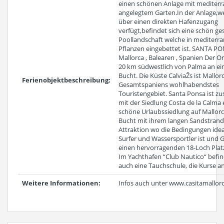
einen schönen Anlage mit mediterr
angelegtem Garten.In der Anlage,w
über einen direkten Hafenzugang
verfügt,befindet sich eine schön ges
Poollandschaft welche in mediterr
Pflanzen eingebettet ist. SANTA PO
Mallorca , Balearen , Spanien Der Ort
20 km südwestlich von Palma an ei
Bucht. Die Küste CalviaŽs ist Mallor
Ferienobjektbeschreibung:
Gesamtspaniens wohlhabendstes
Touristengebiet. Santa Ponsa ist 
mit der Siedlung Costa de la Calma 
schöne Urlaubssiedlung auf Mallorc
Bucht mit ihrem langen Sandstrand 
Attraktion wo die Bedingungen idea
Surfer und Wassersportler ist und G
einen hervorragenden 18-Loch Platz
Im Yachthafen “Club Nautico“ befin
auch eine Tauchschule, die Kurse an
Weitere Informationen:
Infos auch unter www.casitamallor