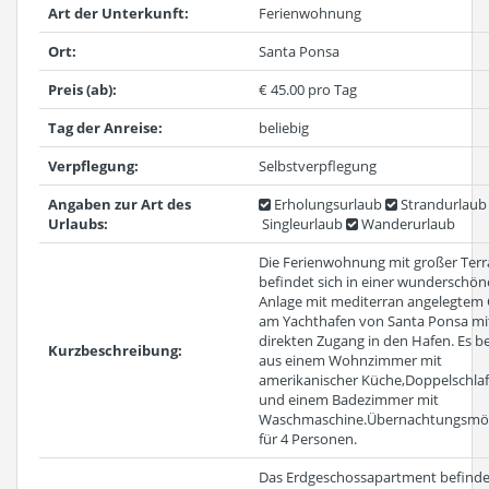
Art der Unterkunft:
Ferienwohnung
Ort:
Santa Ponsa
Preis (ab):
€ 45.00 pro Tag
Tag der Anreise:
beliebig
Verpflegung:
Selbstverpflegung
Angaben zur Art des
Erholungsurlaub
Strandurlaub
Urlaubs:
Singleurlaub
Wanderurlaub
Die Ferienwohnung mit großer Terr
befindet sich in einer wunderschö
Anlage mit mediterran angelegtem
am Yachthafen von Santa Ponsa mi
direkten Zugang in den Hafen. Es b
Kurzbeschreibung:
aus einem Wohnzimmer mit
amerikanischer Küche,Doppelschla
und einem Badezimmer mit
Waschmaschine.Übernachtungsmög
für 4 Personen.
Das Erdgeschossapartment befindet