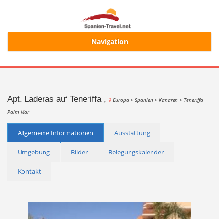
Navigation
Start
Alle Ferienhäuser
Apt. Laderas auf Teneriffa ,
Europa >
Spanien >
Kanaren >
Teneriffa
Palm Mar
Ferienhaussuche
Allgemeine Informationen
Ausstattung
Umgebung
Bilder
Belegungskalender
Merkliste
Kontakt
Login/Registrierung