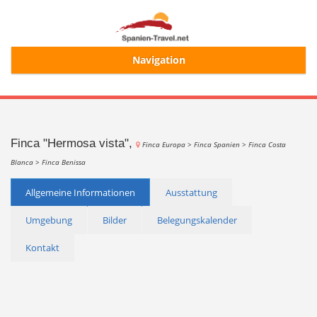
Navigation
Start
Alle Ferienhäuser
Finca "Hermosa vista",
Finca Europa >
Finca Spanien >
Finca Costa
Blanca >
Finca Benissa
Ferienhaussuche
Allgemeine Informationen
Ausstattung
Umgebung
Bilder
Belegungskalender
Merkliste
Kontakt
Login/Registrierung