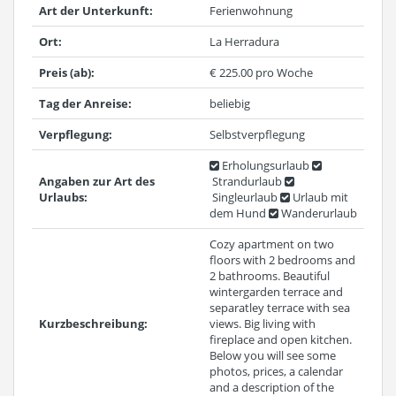
Art der Unterkunft:
Ferienwohnung
Ort:
La Herradura
Preis (ab):
€ 225.00 pro Woche
Tag der Anreise:
beliebig
Verpflegung:
Selbstverpflegung
Erholungsurlaub
Angaben zur Art des
Strandurlaub
Urlaubs:
Singleurlaub
Urlaub mit
dem Hund
Wanderurlaub
Cozy apartment on two
floors with 2 bedrooms and
2 bathrooms. Beautiful
wintergarden terrace and
separatley terrace with sea
Kurzbeschreibung:
views. Big living with
fireplace and open kitchen.
Below you will see some
photos, prices, a calendar
and a description of the