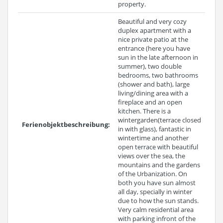
property.
Beautiful and very cozy
duplex apartment with a
nice private patio at the
entrance (here you have
sun in the late afternoon in
summer), two double
bedrooms, two bathrooms
(shower and bath), large
living/dining area with a
fireplace and an open
kitchen. There is a
wintergarden(terrace closed
Ferienobjektbeschreibung:
in with glass), fantastic in
wintertime and another
open terrace with beautiful
views over the sea, the
mountains and the gardens
of the Urbanization. On
both you have sun almost
all day, specially in winter
due to how the sun stands.
Very calm residential area
with parking infront of the