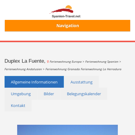
Navigation
Start
Alle Ferienhäuser
Duplex La Fuente,
Ferienwohnung Europa >
Ferienwohnung Spanien >
Ferienwohnung Andalusien >
Ferienwohnung Granada
Ferienwohnung La Herradura
Ferienhaussuche
Allgemeine Informationen
Ausstattung
Umgebung
Bilder
Belegungskalender
Merkliste
Kontakt
Login/Registrierung