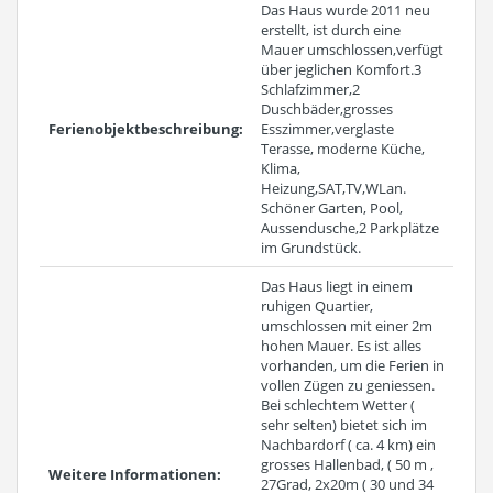
Das Haus wurde 2011 neu
erstellt, ist durch eine
Mauer umschlossen,verfügt
über jeglichen Komfort.3
Schlafzimmer,2
Duschbäder,grosses
Ferienobjektbeschreibung:
Esszimmer,verglaste
Terasse, moderne Küche,
Klima,
Heizung,SAT,TV,WLan.
Schöner Garten, Pool,
Aussendusche,2 Parkplätze
im Grundstück.
Das Haus liegt in einem
ruhigen Quartier,
umschlossen mit einer 2m
hohen Mauer. Es ist alles
vorhanden, um die Ferien in
vollen Zügen zu geniessen.
Bei schlechtem Wetter (
sehr selten) bietet sich im
Nachbardorf ( ca. 4 km) ein
grosses Hallenbad, ( 50 m ,
Weitere Informationen:
27Grad, 2x20m ( 30 und 34