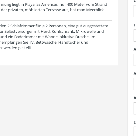
O
hnung liegt in Playa las Americas, nur 400 Meter vom Strand
 der privaten, möblierten Terrasse aus, hat man Meerblick
T
en 2 Schlafzimmer für je 2 Personen, eine gut ausgestattete
für Selbstversorger mit Herd, Kühlschrank, Mikrowelle und
 und ein Badezimmer mit Wanne inklusive Dusche. Im
empfangen Sie TV. Bettwäsche, Handtücher und
r werden gestellt
A
A
A
E