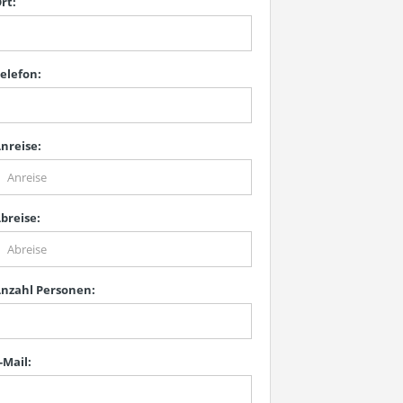
rt:
elefon:
nreise:
breise:
nzahl Personen:
-Mail: