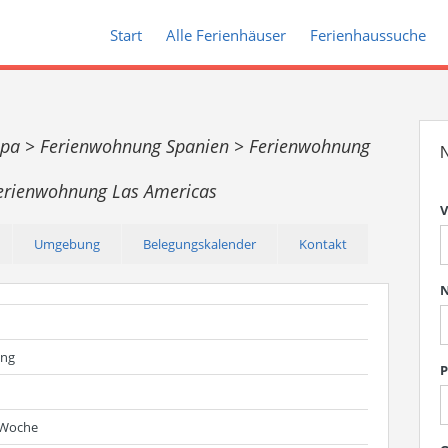
Start
Alle Ferienhäuser
Ferienhaussuche
opa >
Ferienwohnung Spanien >
Ferienwohnung
N
erienwohnung Las Americas
V
Umgebung
Belegungskalender
Kontakt
ung
P
 Woche