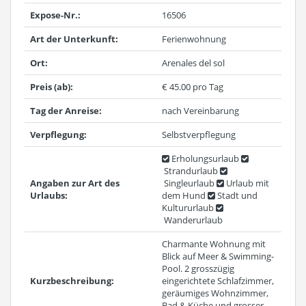
Expose-Nr.:
16506
Art der Unterkunft:
Ferienwohnung
Ort:
Arenales del sol
Preis (ab):
€ 45.00 pro Tag
Tag der Anreise:
nach Vereinbarung
Verpflegung:
Selbstverpflegung
Erholungsurlaub
Strandurlaub
Angaben zur Art des
Singleurlaub
Urlaub mit
Urlaubs:
dem Hund
Stadt und
Kultururlaub
Wanderurlaub
Charmante Wohnung mit
Blick auf Meer & Swimming-
Pool. 2 grosszügig
Kurzbeschreibung:
eingerichtete Schlafzimmer,
geräumiges Wohnzimmer,
Bad & Küche und grosser