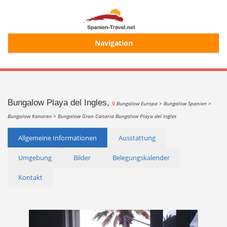
Navigation
Start
Alle Ferienhäuser
Bungalow Playa del Ingles,
Bungalow Europa >
Bungalow Spanien >
Bungalow Kanaren >
Bungalow Gran Canaria
Bungalow Playa del Ingles
Ferienhaussuche
Allgemeine Informationen
Ausstattung
Umgebung
Bilder
Belegungskalender
Merkliste
Kontakt
Login/Registrierung