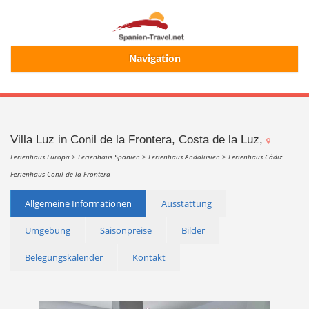
Navigation
Start
Alle Ferienhäuser
Villa Luz in Conil de la Frontera, Costa de la Luz,
Ferienhaus Europa >
Ferienhaus Spanien >
Ferienhaus Andalusien >
Ferienhaus Cádiz
Ferienhaus Conil de la Frontera
Ferienhaussuche
Allgemeine Informationen
Ausstattung
Merkliste
Umgebung
Saisonpreise
Bilder
Belegungskalender
Kontakt
Login/Registrierung