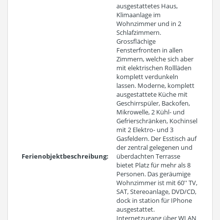
ausgestattetes Haus,
Klimaanlage im
Wohnzimmer und in 2
Schlafzimmern.
Grossflächige
Fensterfronten in allen
Zimmern, welche sich aber
mit elektrischen Rollläden
komplett verdunkeln
lassen. Moderne, komplett
ausgestattete Küche mit
Geschirrspüler, Backofen,
Mikrowelle, 2 Kühl- und
Gefrierschränken, Kochinsel
mit 2 Elektro- und 3
Gasfeldern. Der Esstisch auf
der zentral gelegenen und
Ferienobjektbeschreibung:
überdachten Terrasse
bietet Platz für mehr als 8
Personen. Das geräumige
Wohnzimmer ist mit 60'' TV,
SAT, Stereoanlage, DVD/CD,
dock in station für IPhone
ausgestattet.
Internetzugang über WLAN