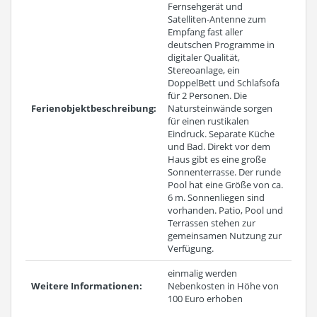
Fernsehgerät und
Satelliten-Antenne zum
Empfang fast aller
deutschen Programme in
digitaler Qualität,
Stereoanlage, ein
DoppelBett und Schlafsofa
für 2 Personen. Die
Ferienobjektbeschreibung:
Natursteinwände sorgen
für einen rustikalen
Eindruck. Separate Küche
und Bad. Direkt vor dem
Haus gibt es eine große
Sonnenterrasse. Der runde
Pool hat eine Größe von ca.
6 m. Sonnenliegen sind
vorhanden. Patio, Pool und
Terrassen stehen zur
gemeinsamen Nutzung zur
Verfügung.
einmalig werden
Weitere Informationen:
Nebenkosten in Höhe von
100 Euro erhoben