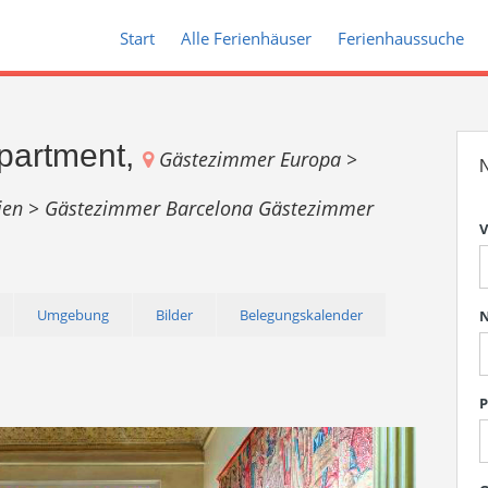
Start
Alle Ferienhäuser
Ferienhaussuche
partment,
Gästezimmer Europa >
N
ien >
Gästezimmer Barcelona
Gästezimmer
V
Umgebung
Bilder
Belegungskalender
P