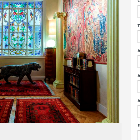
O
T
A
A
A
E