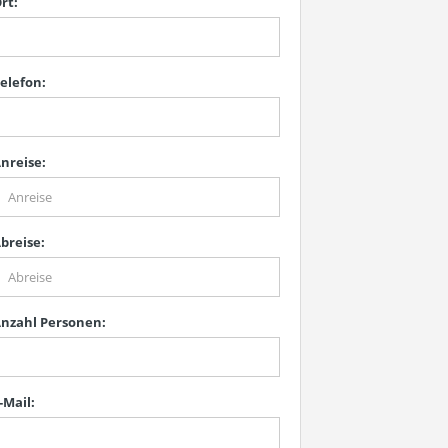
rt:
elefon:
nreise:
breise:
nzahl Personen:
-Mail: