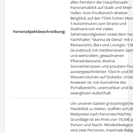
allen Fenstern der Hauptfassade
Panoramablick auf Stadt und Meer 
Hafen. Vom Poolbereich direkter
Bergblick auf den 753m hohen Mon
5 Autominuten zum Strand und
Stadtzentrum mit vielen
Ferienobjektbeschreibung:
Sehenswürdigkeiten sowie dem ne
Yachthafen "Marina de Denia" mit v
Restaurants, Bars und Lounges. 1.0
Grundstück mit mediterranem Gar
und wertvollem, gewachsenen
Pflanzenbestand, diverse
Sonnenterrassen und privatem Poo
aussergewöhnlichen 10x4 m und 6
Wasservolumen auf Südseite. Unse
Anwesen ist, mit Ausnahme des
Portalbereichs, uneinsehbar und bi
zwanglosen Aufenthalt.
Um unseren Gästen grösstmöglich
Flexibilität zu bieten, staffeln sich d
Mietpreise nach Personen/Nächte.
Grundlage ist ein Preis von 19,50€ 
Person und Nacht. Mindestbelegu
sind zwei Personen, maximale Bele