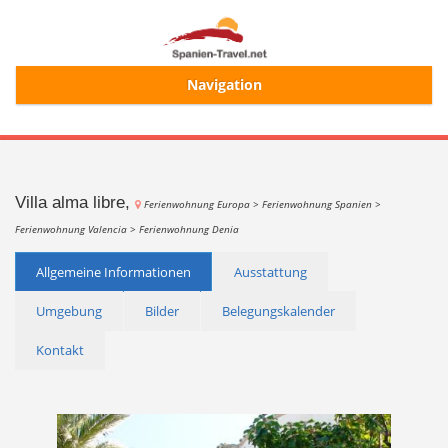
Navigation
Start
Alle Ferienhäuser
Villa alma libre,
Ferienwohnung Europa >
Ferienwohnung Spanien >
Ferienwohnung Valencia >
Ferienwohnung Denia
Ferienhaussuche
Allgemeine Informationen
Ausstattung
Umgebung
Bilder
Belegungskalender
Merkliste
Kontakt
Login/Registrierung