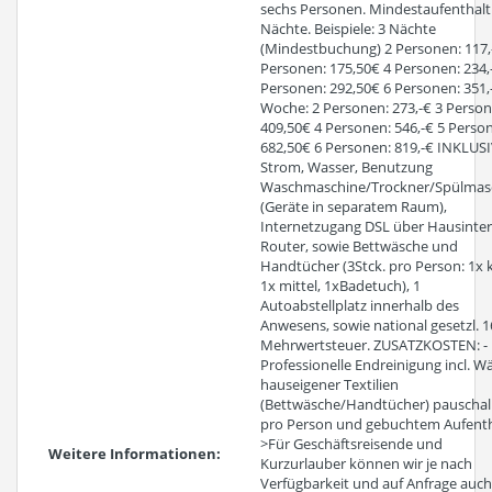
sechs Personen. Mindestaufenthalt
Nächte. Beispiele: 3 Nächte
(Mindestbuchung) 2 Personen: 117,
Personen: 175,50€ 4 Personen: 234,
Personen: 292,50€ 6 Personen: 351,-
Woche: 2 Personen: 273,-€ 3 Person
409,50€ 4 Personen: 546,-€ 5 Perso
682,50€ 6 Personen: 819,-€ INKLUSI
Strom, Wasser, Benutzung
Waschmaschine/Trockner/Spülmas
(Geräte in separatem Raum),
Internetzugang DSL über Hausinte
Router, sowie Bettwäsche und
Handtücher (3Stck. pro Person: 1x k
1x mittel, 1xBadetuch), 1
Autoabstellplatz innerhalb des
Anwesens, sowie national gesetzl. 
Mehrwertsteuer. ZUSATZKOSTEN: -
Professionelle Endreinigung incl. W
hauseigener Textilien
(Bettwäsche/Handtücher) pauschal
pro Person und gebuchtem Aufentha
>Für Geschäftsreisende und
Weitere Informationen:
Kurzurlauber können wir je nach
Verfügbarkeit und auf Anfrage auch