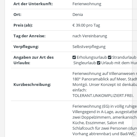
Art der Unterkunft:
Ferienwohnung
Ort:
Denia
Preis (ab):
€ 39.00 pro Tag
Tag der Anreise:
nach Vereinbarung
Verpflegung:
Selbstverpflegung
Angaben zur Art des
Erholungsurlaub
Strandurlaub
Urlaubs:
Singleurlaub
Urlaub mit dem Hu
Ferienwohnung auf Villenanwesen 
180° Panoramablick auf Meer, Stad
Kurzbeschreibung:
Montgó. Unser Konzept ist denkab
einfach:
TOLERANT.UNKOMPLIZIERT.FREI.
Ferienwohnung (EG) in völlig ruhige
Villengegend in A-Lage, ausgestatte
zwei Doppelzimmern, amerikanisch
Küche, Esszimmer, Salon mit
Schlafcouch für zwei Personen (dur
Vorhang abtrennbar) und Bad/WC.