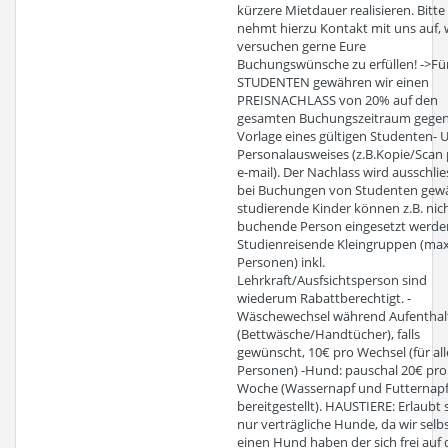
kürzere Mietdauer realisieren. Bitte
nehmt hierzu Kontakt mit uns auf, 
versuchen gerne Eure
Buchungswünsche zu erfüllen! ->Fü
STUDENTEN gewähren wir einen
PREISNACHLASS von 20% auf den
gesamten Buchungszeitraum gege
Vorlage eines gültigen Studenten-
Personalausweises (z.B.Kopie/Scan 
e-mail). Der Nachlass wird ausschlie
bei Buchungen von Studenten gewä
studierende Kinder können z.B. nich
buchende Person eingesetzt werde
Studienreisende Kleingruppen (max
Personen) inkl.
Lehrkraft/Ausfsichtsperson sind
wiederum Rabattberechtigt. -
Wäschewechsel während Aufenthal
(Bettwäsche/Handtücher), falls
gewünscht, 10€ pro Wechsel (für all
Personen) -Hund: pauschal 20€ pro
Woche (Wassernapf und Futternapf
bereitgestellt). HAUSTIERE: Erlaubt 
nur verträgliche Hunde, da wir selb
einen Hund haben der sich frei auf