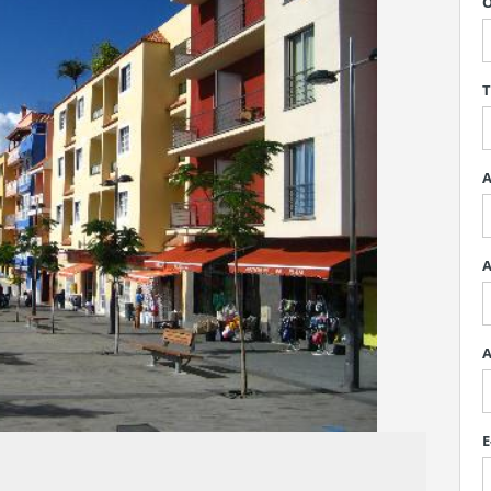
O
T
A
A
A
E