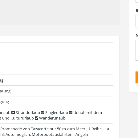
B
N
ag
barung
egung
rlaub
Strandurlaub
Singleurlaub
Urlaub mit dem
t und Kultururlaub
Wanderurlaub
r Promenade von Tazacorte nur 50 m zum Meer - 1 Reihe - 1a
uhl. Auto möglich. Motorbootausfahrten - Angeln