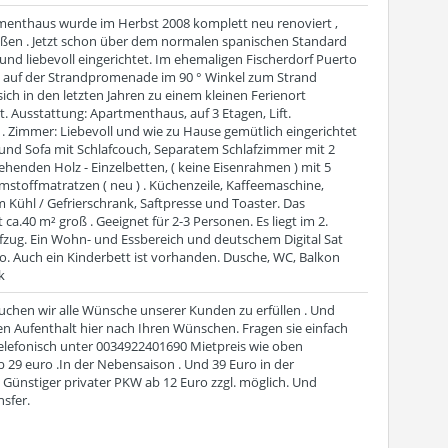
menthaus wurde im Herbst 2008 komplett neu renoviert ,
ßen . Jetzt schon über dem normalen spanischen Standard
und liebevoll eingerichtet. Im ehemaligen Fischerdorf Puerto
, auf der Strandpromenade im 90 ° Winkel zum Strand
sich in den letzten Jahren zu einem kleinen Ferienort
t. Ausstattung: Apartmenthaus, auf 3 Etagen, Lift.
. Zimmer: Liebevoll und wie zu Hause gemütlich eingerichtet
nd Sofa mit Schlafcouch, Separatem Schlafzimmer mit 2
enden Holz - Einzelbetten, ( keine Eisenrahmen ) mit 5
stoffmatratzen ( neu ) . Küchenzeile, Kaffeemaschine,
 Kühl / Gefrierschrank, Saftpresse und Toaster. Das
 ca.40 m² groß . Geeignet für 2-3 Personen. Es liegt im 2.
ufzug. Ein Wohn- und Essbereich und deutschem Digital Sat
io. Auch ein Kinderbett ist vorhanden. Dusche, WC, Balkon
k
suchen wir alle Wünsche unserer Kunden zu erfüllen . Und
en Aufenthalt hier nach Ihren Wünschen. Fragen sie einfach
telefonisch unter 0034922401690 Mietpreis wie oben
 29 euro .In der Nebensaison . Und 39 Euro in der
 Günstiger privater PKW ab 12 Euro zzgl. möglich. Und
sfer.