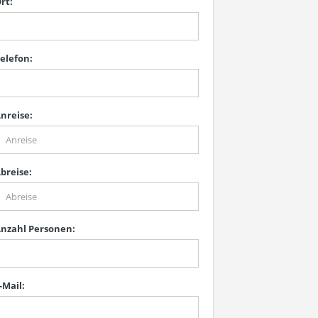
rt:
elefon:
nreise:
breise:
nzahl Personen:
-Mail: