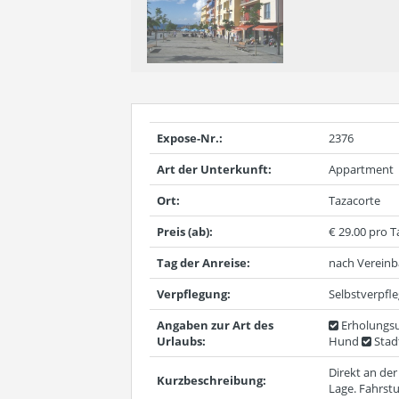
Expose-Nr.:
2376
Art der Unterkunft:
Appartment
Ort:
Tazacorte
Preis (ab):
€ 29.00 pro T
Tag der Anreise:
nach Verein
Verpflegung:
Selbstverpfl
Angaben zur Art des
Erholungsu
Urlaubs:
Hund
Stad
Direkt an de
Kurzbeschreibung:
Lage. Fahrst