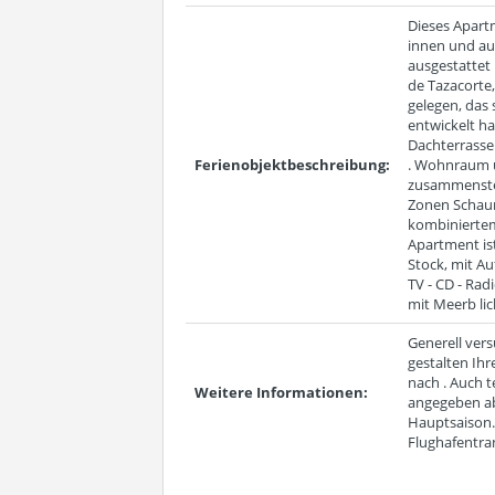
Dieses Apart
innen und au
ausgestattet 
de Tazacorte
gelegen, das 
entwickelt ha
Dachterrasse 
Ferienobjektbeschreibung:
. Wohnraum u
zusammensteh
Zonen Schaum
kombiniertem
Apartment ist
Stock, mit A
TV - CD - Rad
mit Meerb lic
Generell ver
gestalten Ihr
nach . Auch 
Weitere Informationen:
angegeben ab
Hauptsaison.
Flughafentran