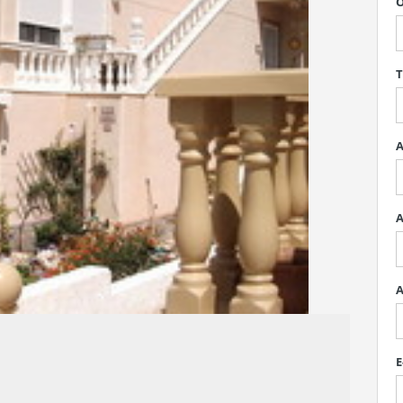
O
T
A
A
A
E