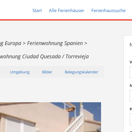
Start
Alle Ferienhäuser
Ferienhaussuche
ng Europa >
Ferienwohnung Spanien >
N
nwohnung Ciudad Quesada / Torrevieja
V
Umgebung
Bilder
Belegungskalender
P