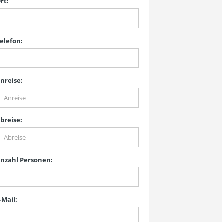
rt:
elefon:
nreise:
breise:
nzahl Personen:
-Mail: