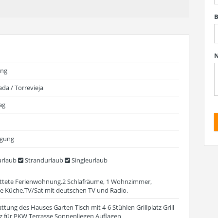
B
N
ung
da / Torrevieja
ag
egung
rlaub
Strandurlaub
Singleurlaub
attete Ferienwohnung.2 Schlafräume, 1 Wohnzimmer,
e Küche,TV/Sat mit deutschen TV und Radio.
tung des Hauses Garten Tisch mit 4-6 Stühlen Grillplatz Grill
tz für PKW Terrasse Sonnenliegen Auflagen