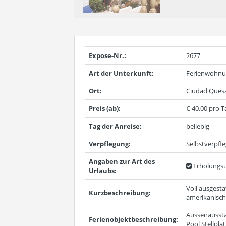
Expose-Nr.:
2677
Art der Unterkunft:
Ferienwohn
Ort:
Ciudad Quesa
Preis (ab):
€ 40.00 pro T
Tag der Anreise:
beliebig
Verpflegung:
Selbstverpfl
Angaben zur Art des
Erholungsu
Urlaubs:
Voll ausgest
Kurzbeschreibung:
amerikanisch
Aussenausstat
Ferienobjektbeschreibung:
Pool Stellpla