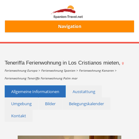
Navigation
Start
Alle Ferienhäuser
Teneriffa Ferienwohnung in Los Cristianos mieten,
Ferienwohnung Europa >
Ferienwohnung Spanien >
Ferienwohnung Kanaren >
Ferienwohnung Teneriffa
Ferienwohnung Palm mar
Ferienhaussuche
Allgemeine Informationen
Ausstattung
Merkliste
Umgebung
Bilder
Belegungskalender
Kontakt
Login/Registrierung