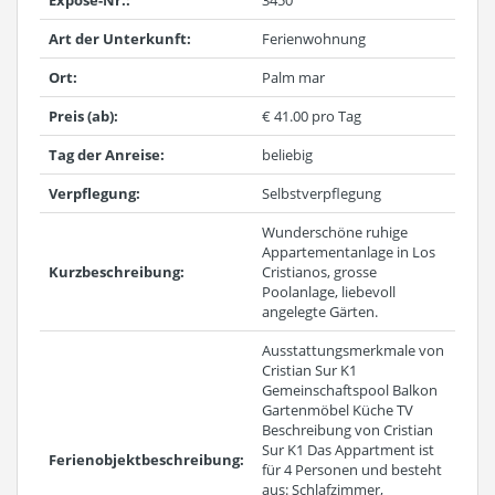
Expose-Nr.:
3450
Art der Unterkunft:
Ferienwohnung
Ort:
Palm mar
Preis (ab):
€ 41.00 pro Tag
Tag der Anreise:
beliebig
Verpflegung:
Selbstverpflegung
Wunderschöne ruhige
Appartementanlage in Los
Kurzbeschreibung:
Cristianos, grosse
Poolanlage, liebevoll
angelegte Gärten.
Ausstattungsmerkmale von
Cristian Sur K1
Gemeinschaftspool Balkon
Gartenmöbel Küche TV
Beschreibung von Cristian
Sur K1 Das Appartment ist
Ferienobjektbeschreibung:
für 4 Personen und besteht
aus: Schlafzimmer,