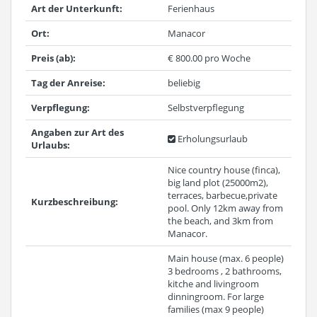
Art der Unterkunft:
Ferienhaus
Ort:
Manacor
Preis (ab):
€ 800.00 pro Woche
Tag der Anreise:
beliebig
Verpflegung:
Selbstverpflegung
Angaben zur Art des
Erholungsurlaub
Urlaubs:
Nice country house (finca),
big land plot (25000m2),
terraces, barbecue,private
Kurzbeschreibung:
pool. Only 12km away from
the beach, and 3km from
Manacor.
Main house (max. 6 people)
3 bedrooms , 2 bathrooms,
kitche and livingroom
dinningroom. For large
families (max 9 people)