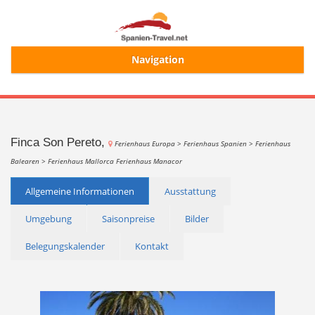
Navigation
Start
Alle Ferienhäuser
Finca Son Pereto,
Ferienhaus Europa >
Ferienhaus Spanien >
Ferienhaus
Balearen >
Ferienhaus Mallorca
Ferienhaus Manacor
Ferienhaussuche
Allgemeine Informationen
Ausstattung
Umgebung
Saisonpreise
Bilder
Merkliste
Belegungskalender
Kontakt
Login/Registrierung