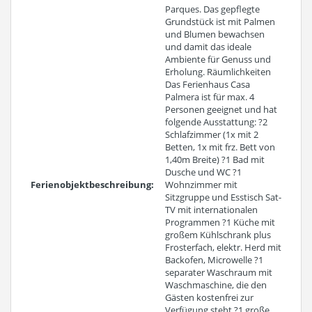
Parques. Das gepflegte
Grundstück ist mit Palmen
und Blumen bewachsen
und damit das ideale
Ambiente für Genuss und
Erholung. Räumlichkeiten
Das Ferienhaus Casa
Palmera ist für max. 4
Personen geeignet und hat
folgende Ausstattung: ?2
Schlafzimmer (1x mit 2
Betten, 1x mit frz. Bett von
1,40m Breite) ?1 Bad mit
Dusche und WC ?1
Ferienobjektbeschreibung:
Wohnzimmer mit
Sitzgruppe und Esstisch Sat-
TV mit internationalen
Programmen ?1 Küche mit
großem Kühlschrank plus
Frosterfach, elektr. Herd mit
Backofen, Microwelle ?1
separater Waschraum mit
Waschmaschine, die den
Gästen kostenfrei zur
Verfügung steht ?1 große