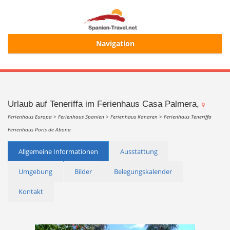
Navigation
Start
Alle Ferienhäuser
Urlaub auf Teneriffa im Ferienhaus Casa Palmera,
Ferienhaus Europa >
Ferienhaus Spanien >
Ferienhaus Kanaren >
Ferienhaus Teneriffa
Ferienhaus Poris de Abona
Ferienhaussuche
Allgemeine Informationen
Ausstattung
Merkliste
Umgebung
Bilder
Belegungskalender
Kontakt
Login/Registrierung