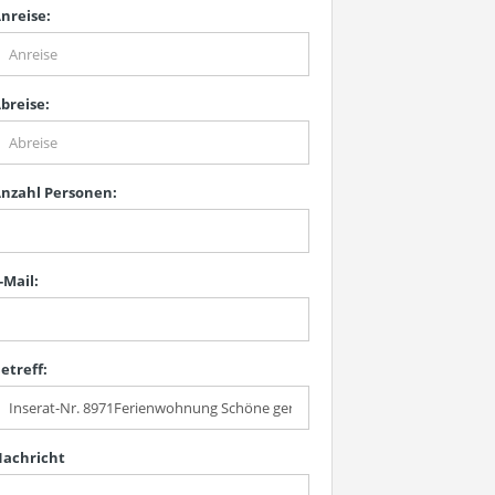
nreise:
breise:
nzahl Personen:
-Mail:
etreff:
achricht