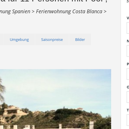
N
nung Spanien >
Ferienwohnung Costa Blanca >
V
Umgebung
Saisonpreise
Bilder
P
O
T