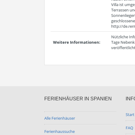
Villa ist um
Terrassen u
Sonnenliegen 
geschlossenen
http://de.re
Nützliche In
Weitere Informationen:
Tage Nebenko
veröffentlic
FERIENHÄUSER IN SPANIEN
INF
Start
Alle Ferienhäuser
FAQ
Ferienhaussuche