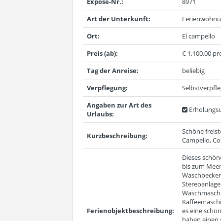
Expose-Nr.:
8971
Art der Unterkunft:
Ferienwohn
Ort:
El campello
Preis (ab):
€ 1,100.00 p
Tag der Anreise:
beliebig
Verpflegung:
Selbstverpfl
Angaben zur Art des
Erholungsu
Urlaubs:
Schöne freist
Kurzbeschreibung:
Campello, Co
Dieses schön
bis zum Meer
Waschbecken 
Stereoanlage 
Waschmaschin
Kaffeemaschi
Ferienobjektbeschreibung:
es eine schö
haben einen 