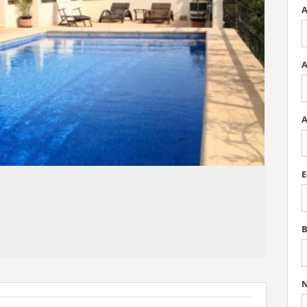
A
A
A
E
B
N