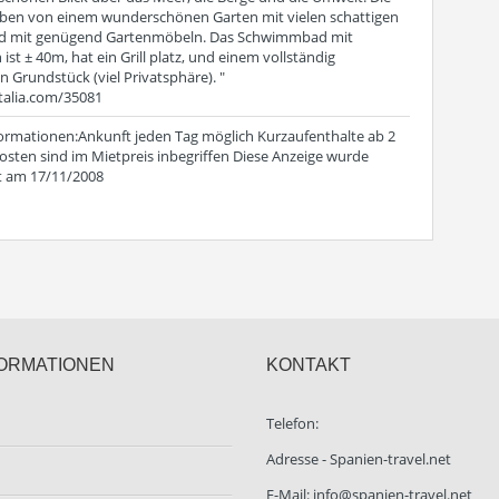
geben von einem wunderschönen Garten mit vielen schattigen
nd mit genügend Gartenmöbeln. Das Schwimmbad mit
ist ± 40m, hat ein Grill platz, und einem vollständig
 Grundstück (viel Privatsphäre). "
ntalia.com/35081
formationen:Ankunft jeden Tag möglich Kurzaufenthalte ab 2
sten sind im Mietpreis inbegriffen Diese Anzeige wurde
ht am 17/11/2008
ORMATIONEN
KONTAKT
Telefon:
Adresse - Spanien-travel.net
E-Mail: info@spanien-travel.net