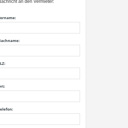
achricht an den Vermieter:
orname:
Nachname:
LZ:
rt:
elefon: