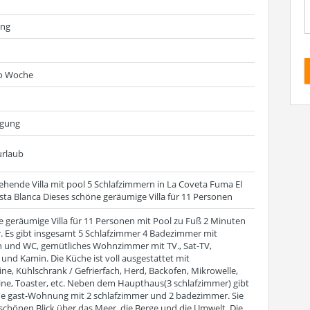
ung
ro Woche
egung
rlaub
ehende Villa mit pool 5 Schlafzimmern in La Coveta Fuma El
sta Blanca Dieses schöne geräumige Villa für 11 Personen
e geräumige Villa für 11 Personen mit Pool zu Fuß 2 Minuten
. Es gibt insgesamt 5 Schlafzimmer 4 Badezimmer mit
und WC, gemütliches Wohnzimmer mit TV., Sat-TV,
und Kamin. Die Küche ist voll ausgestattet mit
e, Kühlschrank / Gefrierfach, Herd, Backofen, Mikrowelle,
ne, Toaster, etc. Neben dem Haupthaus(3 schlafzimmer) gibt
ne gast-Wohnung mit 2 schlafzimmer und 2 badezimmer. Sie
schönen Blick über das Meer, die Berge und die Umwelt. Die