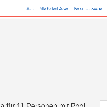
Start
Alle Ferienhäuser
Ferienhaussuche
a für 11 Personen mit Pool ,