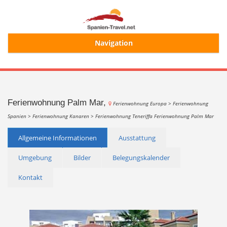
Navigation
Start
Alle Ferienhäuser
Ferienwohnung Palm Mar,
Ferienwohnung Europa >
Ferienwohnung
Spanien >
Ferienwohnung Kanaren >
Ferienwohnung Teneriffa
Ferienwohnung Palm Mar
Ferienhaussuche
Allgemeine Informationen
Ausstattung
Umgebung
Bilder
Belegungskalender
Merkliste
Kontakt
Login/Registrierung