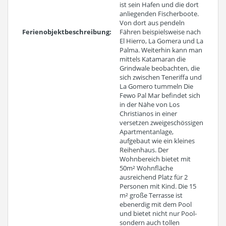
ist sein Hafen und die dort
anliegenden Fischerboote.
Von dort aus pendeln
Ferienobjektbeschreibung:
Fähren beispielsweise nach
El Hierro, La Gomera und La
Palma. Weiterhin kann man
mittels Katamaran die
Grindwale beobachten, die
sich zwischen Teneriffa und
La Gomero tummeln Die
Fewo Pal Mar befindet sich
in der Nähe von Los
Christianos in einer
versetzen zweigeschössigen
Apartmentanlage,
aufgebaut wie ein kleines
Reihenhaus. Der
Wohnbereich bietet mit
50m² Wohnfläche
ausreichend Platz für 2
Personen mit Kind. Die 15
m² große Terrasse ist
ebenerdig mit dem Pool
und bietet nicht nur Pool-
sondern auch tollen