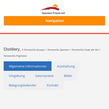
Navigation
Start
Alle Ferienhäuser
Distillery,
Ferienvilla Europa >
Ferienvilla Spanien >
Ferienvilla Costa del Sol >
Ferienvilla Frigiliana
Ferienhaussuche
Allgemeine Informationen
Ausstattung
Umgebung
Saisonpreise
Bilder
Merkliste
Belegungskalender
Kontakt
Login/Registrierung