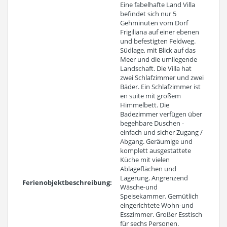
Eine fabelhafte Land Villa
befindet sich nur 5
Gehminuten vom Dorf
Frigiliana auf einer ebenen
und befestigten Feldweg.
Südlage, mit Blick auf das
Meer und die umliegende
Landschaft. Die Villa hat
zwei Schlafzimmer und zwei
Bäder. Ein Schlafzimmer ist
en suite mit großem
Himmelbett. Die
Badezimmer verfügen über
begehbare Duschen -
einfach und sicher Zugang /
Abgang. Geräumige und
komplett ausgestattete
Küche mit vielen
Ablageflächen und
Lagerung. Angrenzend
Ferienobjektbeschreibung:
Wäsche-und
Speisekammer. Gemütlich
eingerichtete Wohn-und
Esszimmer. Großer Esstisch
für sechs Personen.