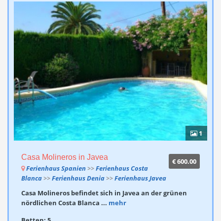
1
Casa Molineros in Javea
€ 600.00
Ferienhaus Spanien
>>
Ferienhaus Costa
Blanca
>>
Ferienhaus Denia
>>
Ferienhaus Javea
Casa Molineros befindet sich in Javea an der grünen
nördlichen Costa Blanca ...
mehr
Betten: 5