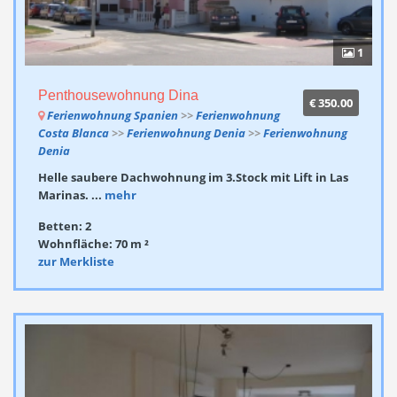
1
Penthousewohnung Dina
€ 350.00
Ferienwohnung Spanien
>>
Ferienwohnung
Costa Blanca
>>
Ferienwohnung Denia
>>
Ferienwohnung
Denia
Helle saubere Dachwohnung im 3.Stock mit Lift in Las
Marinas. ...
mehr
Betten: 2
Wohnfläche: 70 m ²
zur Merkliste