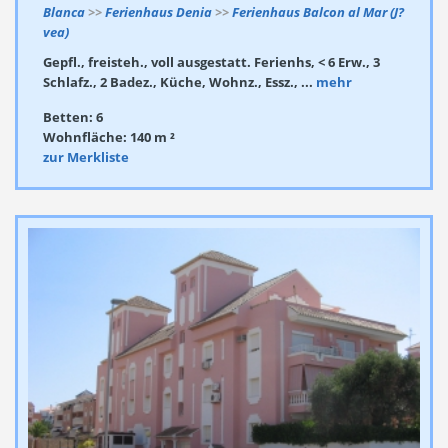
Blanca
>>
Ferienhaus Denia
>>
Ferienhaus Balcon al Mar (J?
vea)
Gepfl., freisteh., voll ausgestatt. Ferienhs, < 6 Erw., 3
Schlafz., 2 Badez., Küche, Wohnz., Essz., ...
mehr
Betten: 6
Wohnfläche: 140 m ²
zur Merkliste