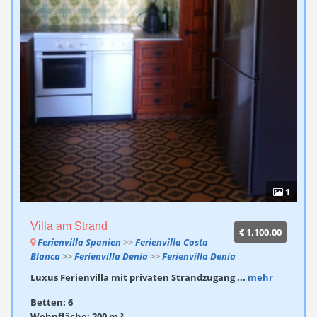
1
Villa am Strand
€ 1,100.00
Ferienvilla Spanien
>>
Ferienvilla Costa
Blanca
>>
Ferienvilla Denia
>>
Ferienvilla Denia
Luxus Ferienvilla mit privaten Strandzugang ...
mehr
Betten: 6
Wohnfläche: 200 m ²