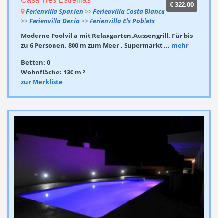
Casa Tres Estrelllas
€ 322.00
Ferienvilla Spanien
>>
Ferienvilla Costa Blanca
>>
Ferienvilla Denia
>>
Ferienvilla Els Poblets
Moderne Poolvilla mit Relaxgarten.Aussengrill. Für bis
zu 6 Personen. 800 m zum Meer , Supermarkt ...
mehr
Betten: 0
Wohnfläche: 130 m ²
zur Merkliste