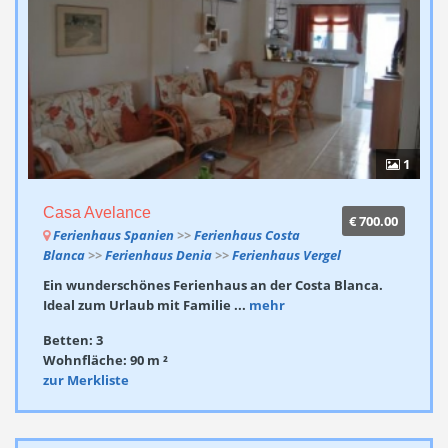
1
Casa Avelance
€ 700.00
Ferienhaus Spanien
>>
Ferienhaus Costa
Blanca
>>
Ferienhaus Denia
>>
Ferienhaus Vergel
Ein wunderschönes Ferienhaus an der Costa Blanca.
Ideal zum Urlaub mit Familie ...
mehr
Betten: 3
Wohnfläche: 90 m ²
zur Merkliste