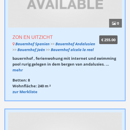
0
ZON EN UITZICHT
€ 255.00
Bauernhof Spanien
>>
Bauernhof Andalusien
>>
Bauernhof Jaén
>>
Bauernhof alcala la real
bauernhof , ferienwohung mit internet und swimming
pool rurig gelegen in dem bergen van andalusies. ...
mehr
Betten: 8
Wohnfläche: 240 m ²
zur Merkliste