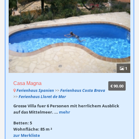
1
Casa Magna
€ 90.00
Ferienhaus Spanien
>>
Ferienhaus Costa Brava
>>
Ferienhaus Lloret de Mar
Grosse Villa fuer 6 Personen mit herrlichem Ausblick
auf das Mittelmeer. ...
mehr
Betten: 5
Wohnfläche: 85 m ²
zur Merkliste