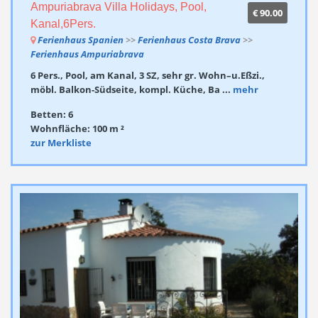
Ampuriabrava Villa Holidays, Pool,
€ 90.00
Kanal,6Pers.
Ferienhaus Spanien
>>
Ferienhaus Costa Brava
>>
Ferienhaus Ampuriabrava
6 Pers., Pool, am Kanal, 3 SZ, sehr gr. Wohn–u.Eßzi.,
möbl. Balkon-Südseite, kompl. Küche, Ba ...
mehr
Betten: 6
Wohnfläche: 100 m ²
zur Merkliste