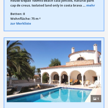
house 6/8pax 100mts beach cala joncols, natural park
cap de creus. Isolated land only in costa brava ...
mehr
Betten: 8
Wohnfläche: 75 m ²
zur Merkliste
1