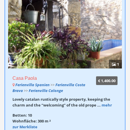
1
Casa Paola
€ 1,400.00
Ferienvilla Spanien
>>
Ferienvilla Costa
Brava
>>
Ferienvilla Calonge
Lovely catalan rustically style property, keeping the
charm and the “welcoming” of the old prope ...
mehr
Betten: 10
Wohnfläche: 300 m ²
zur Merkliste