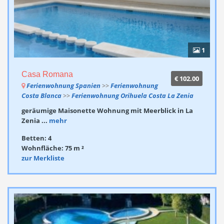
1
Casa Romana
€ 102.00
Ferienwohnung Spanien
>>
Ferienwohnung
Costa Blanca
>>
Ferienwohnung Orihuela Costa La Zenia
geräumige Maisonette Wohnung mit Meerblick in La
Zenia ...
mehr
Betten: 4
Wohnfläche: 75 m ²
zur Merkliste