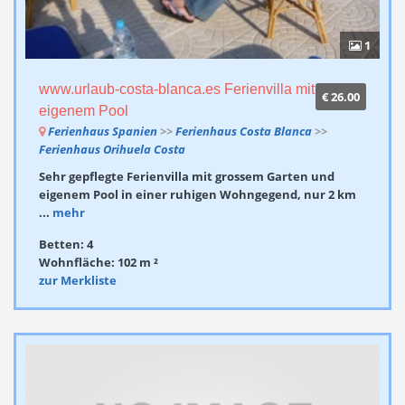
1
www.urlaub-costa-blanca.es Ferienvilla mit
€ 26.00
eigenem Pool
Ferienhaus Spanien
>>
Ferienhaus Costa Blanca
>>
Ferienhaus Orihuela Costa
Sehr gepflegte Ferienvilla mit grossem Garten und
eigenem Pool in einer ruhigen Wohngegend, nur 2 km
...
mehr
Betten: 4
Wohnfläche: 102 m ²
zur Merkliste