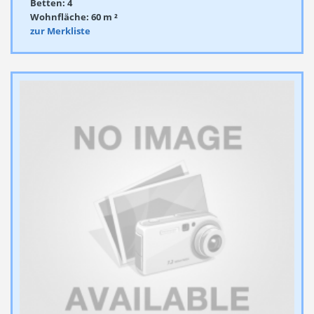
Betten: 4
Wohnfläche: 60 m ²
zur Merkliste